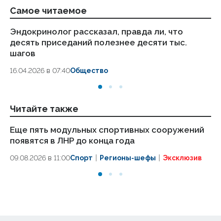
Самое читаемое
Эндокринолог рассказал, правда ли, что
Ка
десять приседаний полезнее десяти тыс.
в
шагов
18.
16.04.2026 в 07:40
Общество
Читайте также
Еще пять модульных спортивных сооружений
О
появятся в ЛНР до конца года
ко
эт
09.08.2026 в 11:00
Спорт
Регионы-шефы
Эксклюзив
09