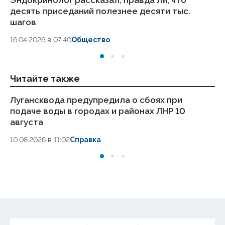
десять приседаний полезнее десяти тыс.
эт
шагов
08
16.04.2026 в 07:40
Общество
Читайте также
Лугансквода предупредила о сбоях при
Вр
подаче воды в городах и районах ЛНР 10
Ни
августа
10.
10.08.2026 в 11:02
Справка