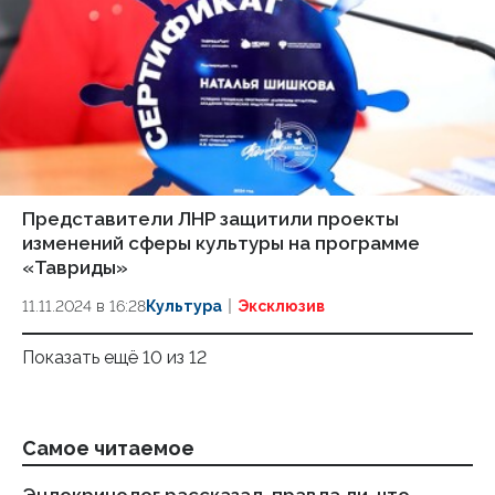
Представители ЛНР защитили проекты
изменений сферы культуры на программе
«Тавриды»
11.11.2024 в 16:28
Культура
Эксклюзив
Показать ещё 10 из 12
Самое читаемое
Эндокринолог рассказал, правда ли, что
Оф