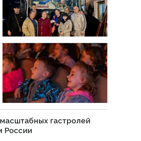
х масштабных гастролей
м России