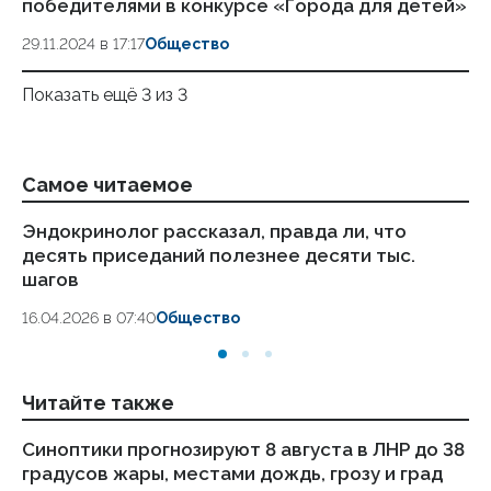
победителями в конкурсе «Города для детей»
29.11.2024 в 17:17
Общество
Показать ещё 3 из 3
Самое читаемое
Эндокринолог рассказал, правда ли, что
Ка
десять приседаний полезнее десяти тыс.
в
шагов
18.
16.04.2026 в 07:40
Общество
Читайте также
Синоптики прогнозируют 8 августа в ЛНР до 38
Пу
градусов жары, местами дождь, грозу и град
ав