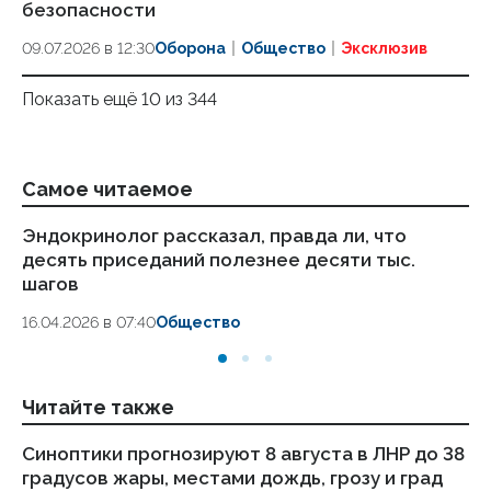
безопасности
09.07.2026 в 12:30
Оборона
Общество
Эксклюзив
Показать ещё 10 из 344
Самое читаемое
Эндокринолог рассказал, правда ли, что
Ка
десять приседаний полезнее десяти тыс.
в
шагов
18.
16.04.2026 в 07:40
Общество
Читайте также
Синоптики прогнозируют 8 августа в ЛНР до 38
Пу
градусов жары, местами дождь, грозу и град
ав