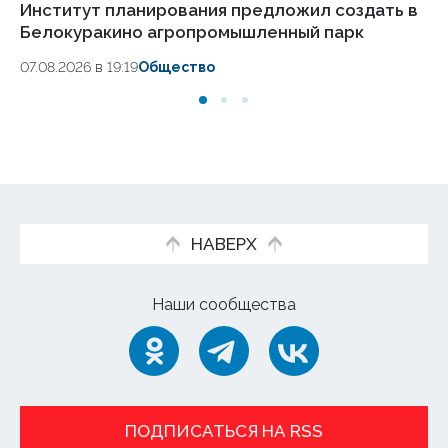
Институт планирования предложил создать в
Юн
Белокуракино агропромышленный парк
Пе
07.08.2026 в 19:19
Общество
07.
НАВЕРХ
Наши сообщества
ПОДПИСАТЬСЯ НА RSS