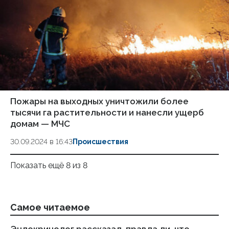
Пожары на выходных уничтожили более
тысячи га растительности и нанесли ущерб
домам — МЧС
30.09.2024 в 16:43
Происшествия
Показать ещё 8 из 8
Самое читаемое
Эндокринолог рассказал, правда ли, что
Ка