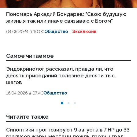
Пономарь Аркадий Бондарев: "Свою будущую
жизнь я так или иначе связываю с Богом"
04.05.2024 в 10:00
Общество
Эксклюзив
Самое читаемое
Эндокринолог рассказал, правда ли, что
Ка
десять приседаний полезнее десяти тыс.
в
шагов
18.
16.04.2026 в 07:40
Общество
Читайте также
Синоптики прогнозируют 9 августа в ЛНР до 33
Же
градусов жары, местами дождь, грозу и град
др