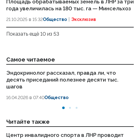
Площадь обрабатываемых земель в ЛНР за три
года увеличилась на 180 тыс. га — Минсельхоз
21.10.2025 в 15:32
Общество
Эксклюзив
Показать ещё 10 из 53
Самое читаемое
Эндокринолог рассказал, правда ли, что
Ка
десять приседаний полезнее десяти тыс.
в
шагов
18.
16.04.2026 в 07:40
Общество
Читайте также
Центр инвалидного спорта в ЛНР проводит
Бо