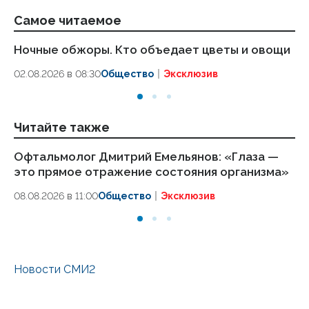
Самое читаемое
Ночные обжоры. Кто объедает цветы и овощи
Кр
со
02.08.2026 в 08:30
Общество
Эксклюзив
с
19.
Читайте также
Офтальмолог Дмитрий Емельянов: «Глаза —
Бо
это прямое отражение состояния организма»
от
08.08.2026 в 11:00
Общество
Эксклюзив
02
Новости СМИ2