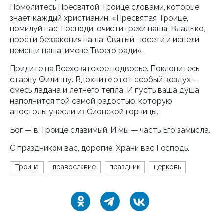
Помолитесь Пресвятой Троице словами, которые
знает каждый христианин: «Пресвятая Троице,
помилуй нас; Господи, очисти грехи наша; Владыко,
прости беззакония наша; Святый, посети и исцели
немощи наша, имене Твоего ради».
Придите на Всехсвятское подворье. Поклонитесь
старцу Филиппу. Вдохните этот особый воздух —
смесь ладана и летнего тепла. И пусть ваша душа
наполнится той самой радостью, которую
апостолы унесли из Сионской горницы.
Бог — в Троице славимый. И мы — часть Его замысла.
С праздником вас, дорогие. Храни вас Господь.
Троица
православие
праздник
церковь