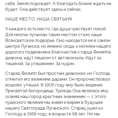
себя. Земля подождет. А благодать Божия ждать не
будет. Она действует здесь и сейчас.
НАШЕ МЕСТО, НАША СВЯТЫНЯ
У каждого есть место, где душа чувствует покой.
Для многих луганчан таким местом стало наше
Всехсвятское подворье. Оно находится не в самом
центре Луганска, но именно сюда, к могилке нашего
дорогого подвижника благочестия старца Филиппа
диакона, идут пешком от автовокзала. Идут за
тишиной. За утешением. За чудом.
Старец Филипп был простым диаконом, но Господь
отметил его великими дарами. Он пророчествовал,
исцелял, утешал. В 1905 году ему было видение
Пресвятой Богородицы. Трижды Она являлась ему,
осеняя наш город крестным знамением — с этого
чудесного явления мы знаем и верим в будущее
нашего Святограда Луганского. Старец ушел ко
Господу в 1956 году, в возрасте 98 лет. Но мы