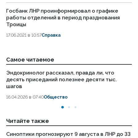
Госбанк ЛНР проинформировал о графике
работы отделений в период празднования
Троицы
17.06.2021 в 10:57
Справка
Самое читаемое
Эндокринолог рассказал, правда ли, что
Ка
десять приседаний полезнее десяти тыс.
в
шагов
18.
16.04.2026 в 07:40
Общество
Читайте также
Синоптики прогнозируют 9 августа в ЛНР до 33
Же