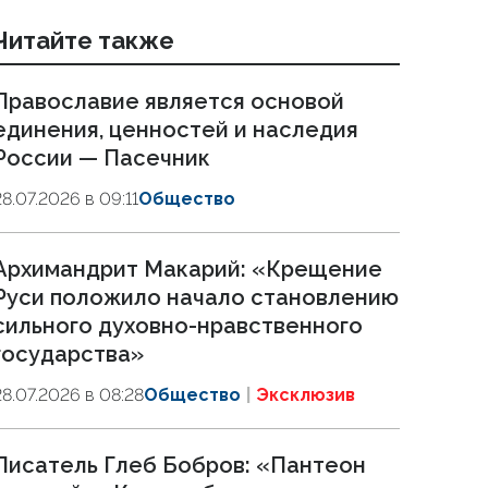
Читайте также
Православие является основой
единения, ценностей и наследия
России — Пасечник
28.07.2026 в 09:11
Общество
Архимандрит Макарий: «Крещение
Руси положило начало становлению
сильного духовно-нравственного
государства»
28.07.2026 в 08:28
Общество
Эксклюзив
Писатель Глеб Бобров: «Пантеон