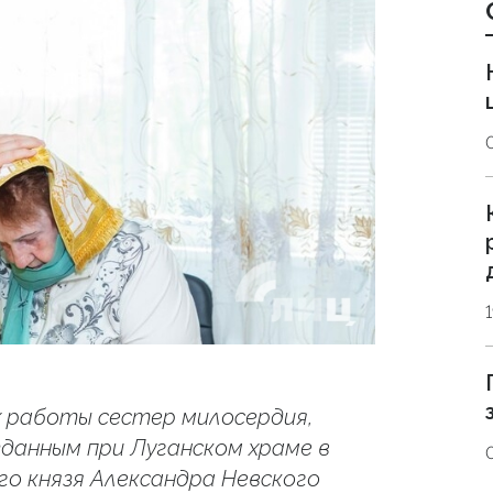
х работы сестер милосердия,
зданным при Луганском храме в
го князя Александра Невского