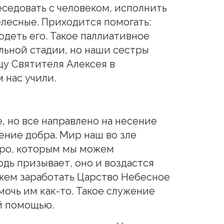
седовать с человеком, исполнить
елесные. Приходится помогать:
деть его. Такое паллиативное
альной стадии, но наши сестры
цу Святителя Алексея в
 нас учили.
, но все направлено на несение
ение добра. Мир наш во зле
обро, которым мы можем
дь призывает, оно и воздастся
ожем заработать Царство Небесное
мочь им как-то. Такое служение
й помощью.