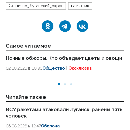
Станично_Луганский_округ
памятник
Самое читаемое
Ночные обжоры. Кто объедает цветы и овощи
Кр
со
02.08.2026 в 08:30
Общество
Эксклюзив
с
19.
Читайте также
ВСУ ракетами атаковали Луганск, ранены пять
Пр
человек
не
за
06.08.2026 в 12:47
Оборона