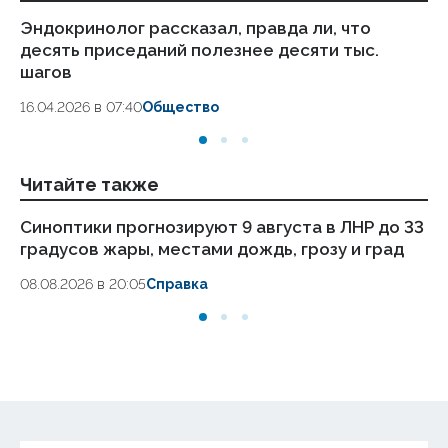
Эндокринолог рассказал, правда ли, что
Ка
десять приседаний полезнее десяти тыс.
в
шагов
18.
16.04.2026 в 07:40
Общество
Читайте также
Синоптики прогнозируют 9 августа в ЛНР до 33
Же
градусов жары, местами дождь, грозу и град
др
08.08.2026 в 20:05
Справка
08