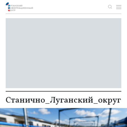
Станично_Луганский_округ