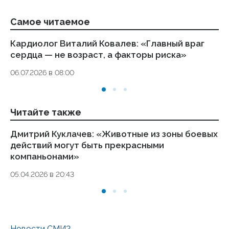
Самое читаемое
Кардиолог Виталий Ковалев: «Главный враг
Вр
сердца — не возраст, а факторы риска»
в
06.07.2026 в 08:00
15
Читайте также
Дмитрий Куклачев: «Животные из зоны боевых
Ку
действий могут быть прекрасными
те
компаньонами»
21.
05.04.2026 в 20:43
Новости СМИ2