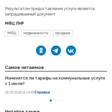
Результатом предоставления услуги является
запрашиваемый документ.
МФЦ ЛНР
МФЦ
недвижимость
продажа
Самое читаемое
Изменятся ли тарифы на коммунальные услуги
Пе
с 1 июля?
во
01.07.2026 в 14:49
Справка
17.
Читайте также