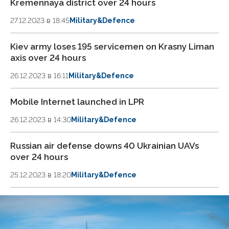
Kremennaya district over 24 hours
27.12.2023 в 18:45
Military&Defence
Kiev army loses 195 servicemen on Krasny Liman
axis over 24 hours
26.12.2023 в 16:11
Military&Defence
Mobile Internet launched in LPR
26.12.2023 в 14:30
Military&Defence
Russian air defense downs 40 Ukrainian UAVs
over 24 hours
25.12.2023 в 18:20
Military&Defence