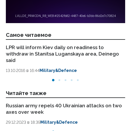
Самое читаемое
LPR will inform Kiev daily on readiness to
LP
withdraw in Stanitsa Luganskaya area, Deinego
ar
said
01.
13.10.2016 в 16:44
Military&Defence
Читайте также
Russian army repels 40 Ukrainian attacks on two
16
axes over week
ca
29.12.2023 в 18:39
Military&Defence
28.