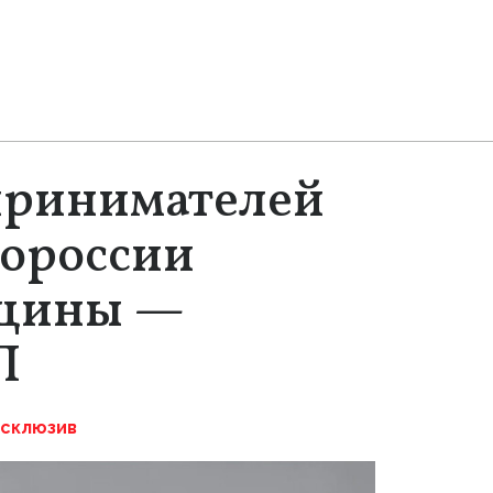
принимателей
вороссии
нщины —
П
склюзив