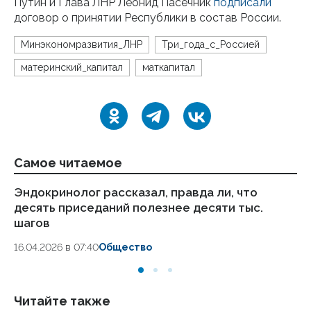
Путин и Глава ЛНР Леонид Пасечник
подписали
договор о принятии Республики в состав России.
Минэкономразвития_ЛНР
Три_года_с_Россией
материнский_капитал
маткапитал
Самое читаемое
Эндокринолог рассказал, правда ли, что
Ка
десять приседаний полезнее десяти тыс.
в
шагов
18.
16.04.2026 в 07:40
Общество
Читайте также