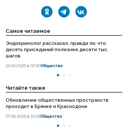
Самое читаемое
Эндокринолог рассказал, правда ли, что
Ка
десять приседаний полезнее десяти тыс.
в
шагов
18.
16.04.2026 в 07:40
Общество
Читайте также
Обновление общественных пространств
Ми
проходит в Брянке и Краснодоне
де
07.08.2026 в 16:58
Общество
07.