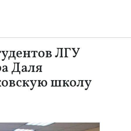
тудентов ЛГУ
а Даля
ковскую школу