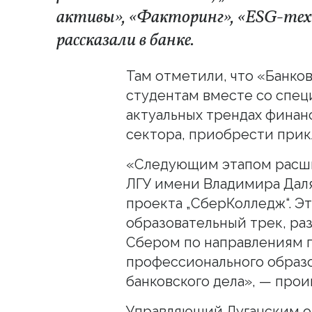
активы», «Факторинг», «ESG-техн
рассказали в банке.
Там отметили, что «Банко
студентам вместе со спец
актуальных трендах финан
сектора, приобрести прикл
«Следующим этапом расши
ЛГУ имени Владимира Даля
проекта „СберКолледж“. Э
образовательный трек, ра
Сбером по направлениям 
профессионального образо
банковского дела», — про
Управляющий Луганским о