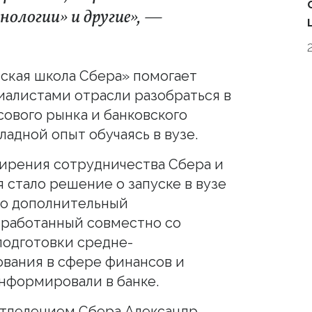
ологии» и другие», —
вская школа Сбера» помогает
иалистами отрасли разобраться в
сового рынка и банковского
адной опыт обучаясь в вузе.
рения сотрудничества Сбера и
 стало решение о запуске в вузе
то дополнительный
зработанный совместно со
подготовки средне-
вания в сфере финансов и
информировали в банке.
тделением Сбера Александр