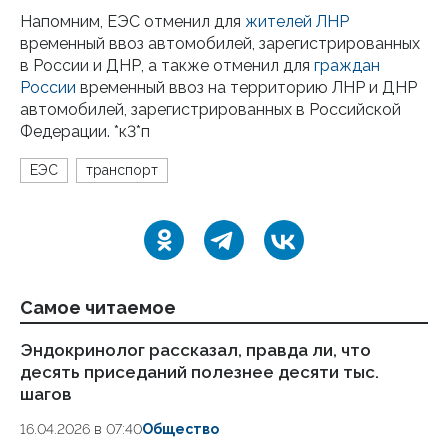
Напомним, ЕЭС отменил для
жителей ЛНР
временный ввоз автомобилей, зарегистрированных
в России и ДНР, а также отменил для
граждан
России
временный ввоз на территорию ЛНР и ДНР
автомобилей, зарегистрированных в Российской
Федерации. *к3*п
ЕЭС
транспорт
Самое читаемое
Эндокринолог рассказал, правда ли, что
Ка
десять приседаний полезнее десяти тыс.
в
шагов
18.
16.04.2026 в 07:40
Общество