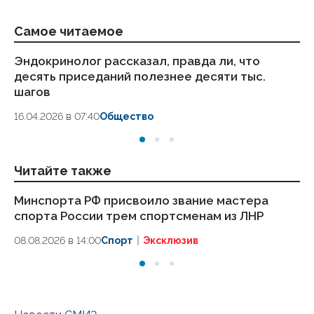
Самое читаемое
Эндокринолог рассказал, правда ли, что
Ка
десять приседаний полезнее десяти тыс.
в
шагов
18.
16.04.2026 в 07:40
Общество
Читайте также
Минспорта РФ присвоило звание мастера
Ми
спорта России трем спортсменам из ЛНР
сп
08.08.2026 в 14:00
Спорт
Эксклюзив
08