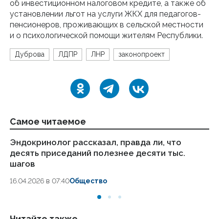
об инвестиционном налоговом кредите, а также об
установлении льгот на услуги ЖКХ для педагогов-
пенсионеров, проживающих в сельской местности
и о психологической помощи жителям Республики.
Дуброва
ЛДПР
ЛНР
законопроект
Самое читаемое
Эндокринолог рассказал, правда ли, что
Ка
десять приседаний полезнее десяти тыс.
в
шагов
18.
16.04.2026 в 07:40
Общество
Читайте также