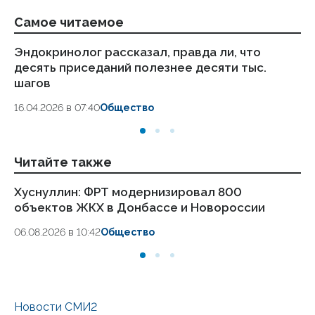
Самое читаемое
Эндокринолог рассказал, правда ли, что
Ка
десять приседаний полезнее десяти тыс.
в
шагов
18.
16.04.2026 в 07:40
Общество
Читайте также
Хуснуллин: ФРТ модернизировал 800
Бл
объектов ЖКХ в Донбассе и Новороссии
в 
н
06.08.2026 в 10:42
Общество
05.
Новости СМИ2