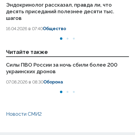
Эндокринолог рассказал, правда ли, что
Ка
десять приседаний полезнее десяти тыс.
в
шагов
18.
16.04.2026 в 07:40
Общество
Читайте также
Силы ПВО России за ночь сбили более 200
Ко
украинских дронов
б
07.08.2026 в 08:30
Оборона
06
Новости СМИ2