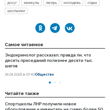
досуг
каникулы
лагерь
молодежь
отдых
школьники
Самое читаемое
Эндокринолог рассказал, правда ли, что
Ка
десять приседаний полезнее десяти тыс.
в
шагов
18.
16.04.2026 в 07:40
Общество
Читайте также
Спортшколы ЛНР получили новое
Ещ
оборудование и инвентарь на сумму более 50
по