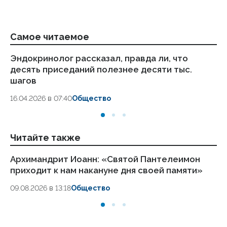
Самое читаемое
Эндокринолог рассказал, правда ли, что
Ка
десять приседаний полезнее десяти тыс.
в
шагов
18.
16.04.2026 в 07:40
Общество
Читайте также
Архимандрит Иоанн: «Святой Пантелеимон
Ро
приходит к нам накануне дня своей памяти»
ок
09.08.2026 в 13:18
Общество
09.