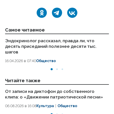
Самое читаемое
Эндокринолог рассказал, правда ли, что
Ка
десять приседаний полезнее десяти тыс.
в
шагов
18.
16.04.2026 в 07:40
Общество
Читайте также
От записи на диктофон до собственного
Аб
клипа: о «Движении патриотической песни»
за
06.08.2026 в 16:08
Культура
Общество
06