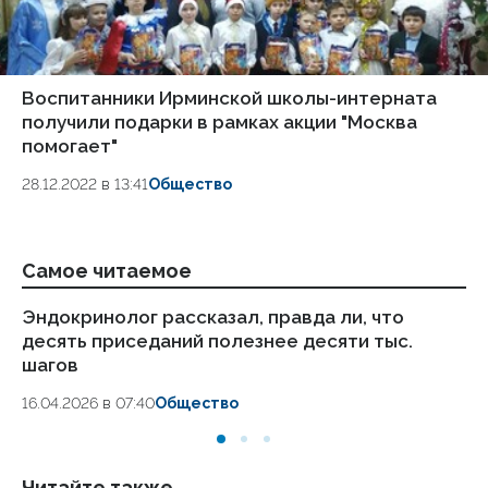
Воспитанники Ирминской школы-интерната
получили подарки в рамках акции "Москва
помогает"
28.12.2022 в 13:41
Общество
Самое читаемое
Эндокринолог рассказал, правда ли, что
Ка
десять приседаний полезнее десяти тыс.
в
шагов
18.
16.04.2026 в 07:40
Общество
Читайте также