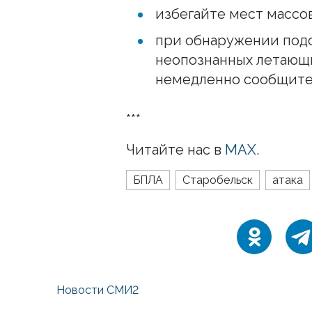
избегайте мест массо
при обнаружении под
неопознанных летающи
немедленно сообщите 
***
Читайте нас в
MAX
.
БПЛА
Старобельск
атака
Новости СМИ2