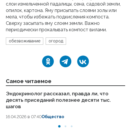
слои измельченной падалицы, сена, садовой земли,
опилок, картона. Яму присыпать слоями золы или
мела, чтобы избежать подкисления компоста.
Сверху засыпать яму слоем земли. Важно
периодически прокалывать компост вилами.
обезвоживание
огород
Самое читаемое
Эндокринолог рассказал, правда ли, что
Ка
десять приседаний полезнее десяти тыс.
в
шагов
18.
16.04.2026 в 07:40
Общество