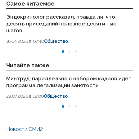
Самое читаемое
Эндокринолог рассказал, правда ли, что
Ка
десять приседаний полезнее десяти тыс.
в
шагов
18.
16.04.2026 в 07:40
Общество
Читайте также
Минтруд: параллельно с набором кадров идет
Ст
программа легализации занятости
ты
28.07.2026 в 18:00
Общество
07.
Новости СМИ2