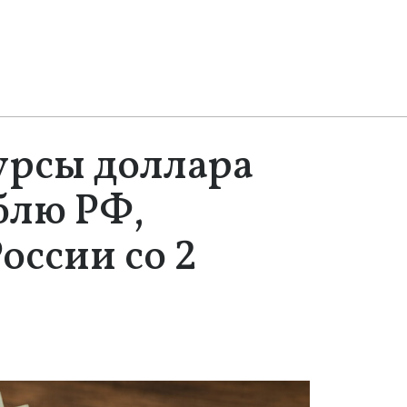
рсы доллара
блю РФ,
оссии со 2