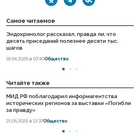
Самое читаемое
Эндокринолог рассказал, правда ли, что
Ка
десять приседаний полезнее десяти тыс.
в
шагов
18.
16.04.2026 в 07:40
Общество
Читайте также
МИД РФ поблагодарил информагентства
По
исторических регионов за выставки «Погибли
вы
за правду»
04.
21.05.2025 в 12:37
Общество