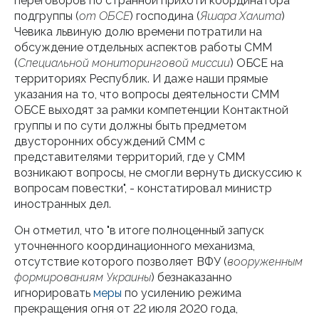
переговоров по странной прихоти координатора
подгруппы (
от ОБСЕ
) господина (
Яшара Халита
)
Чевика львиную долю времени потратили на
обсуждение отдельных аспектов работы СММ
(
Специальной мониторинговой миссии
) ОБСЕ на
территориях Республик. И даже наши прямые
указания на то, что вопросы деятельности СММ
ОБСЕ выходят за рамки компетенции Контактной
группы и по сути должны быть предметом
двусторонних обсуждений СММ с
представителями территорий, где у СММ
возникают вопросы, не смогли вернуть дискуссию к
вопросам повестки", - констатировал министр
иностранных дел.
Он отметил, что "в итоге полноценный запуск
уточненного координационного механизма,
отсутствие которого позволяет ВФУ (
вооруженным
формированиям Украины
) безнаказанно
игнорировать
меры
по усилению режима
прекращения огня от 22 июля 2020 года,