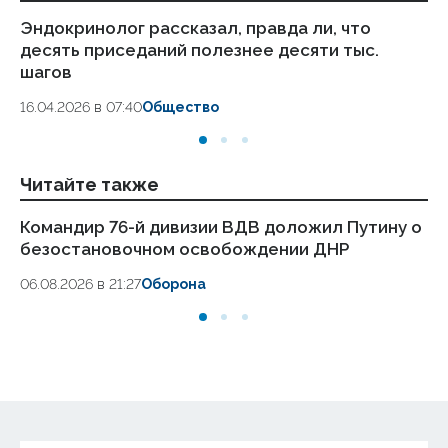
Эндокринолог рассказал, правда ли, что
Ка
десять приседаний полезнее десяти тыс.
в
шагов
18.
16.04.2026 в 07:40
Общество
Читайте также
Командир 76-й дивизии ВДВ доложил Путину о
Си
безостановочном освобождении ДНР
гр
06.08.2026 в 21:27
Оборона
06