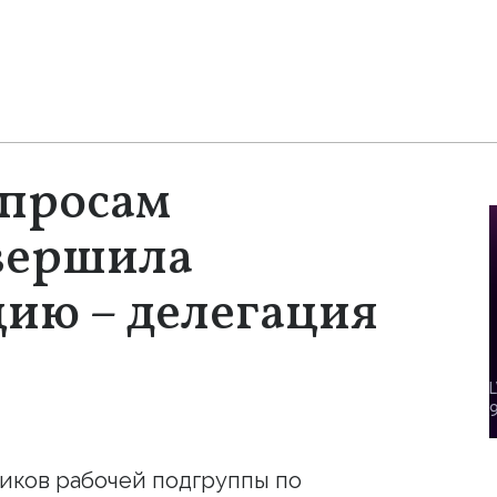
опросам
авершила
ию – делегация
иков рабочей подгруппы по