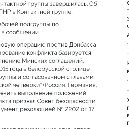
нтактной группы завершилась. Об
ЛНР в Контактной группе.
бочей подгруппы по
я в сообщении.
ловую операцию против Донбасса
лирование конфликта базируется
олнению Минских соглашений,
015 года в белорусской столице
руппы и согласованном с главами
ской четверки" (Россия, Германия,
печить выполнение положений
кта призвал Совет безопасности
кумент резолюцией № 2202 от 17