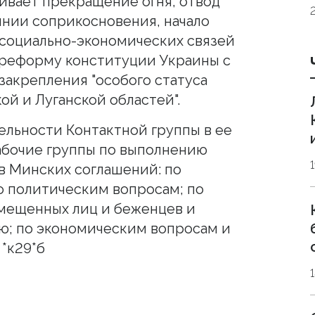
ивает прекращение огня, отвод
нии соприкосновения, начало
 социально-экономических связей
е реформу конституции Украины с
закрепления "особого статуса
й и Луганской областей".
льности Контактной группы в ее
абочие группы по выполнению
в Минских соглашений: по
о политическим вопросам; по
мещенных лиц и беженцев и
ю; по экономическим вопросам и
*к29*б