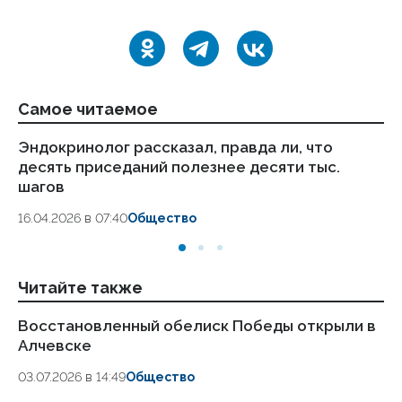
Самое читаемое
Эндокринолог рассказал, правда ли, что
Ка
десять приседаний полезнее десяти тыс.
в
шагов
18.
16.04.2026 в 07:40
Общество
Читайте также
Восстановленный обелиск Победы открыли в
Во
Алчевске
по
03.07.2026 в 14:49
Общество
22.