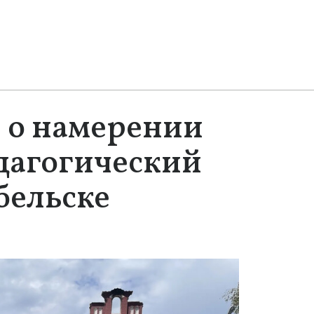
 о намерении
дагогический
бельске