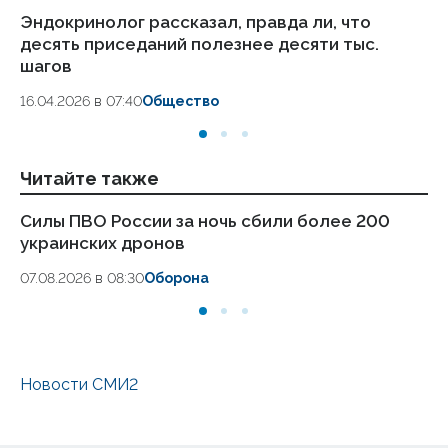
Эндокринолог рассказал, правда ли, что
Ка
десять приседаний полезнее десяти тыс.
в
шагов
18.
16.04.2026 в 07:40
Общество
Читайте также
Силы ПВО России за ночь сбили более 200
Ар
украинских дронов
ав
07.08.2026 в 08:30
Оборона
06
Новости СМИ2