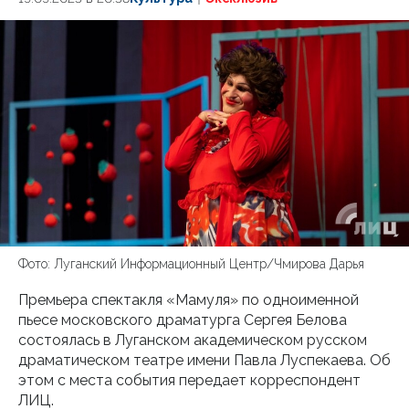
Фото: Луганский Информационный Центр/Чмирова Дарья
Премьера спектакля «Мамуля» по одноименной
пьесе московского драматурга Сергея Белова
состоялась в Луганском академическом русском
драматическом театре имени Павла Луспекаева. Об
этом с места события передает корреспондент
ЛИЦ.