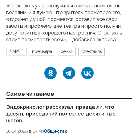
«Спектакль у нас получился очень легким, очень
веселым, и я думаю, что зритель, посмотрев его,
отдохнет душой, посмеется, оставит все свои
заботы и проблемы вне театра и просто получит
дозу позитива, хорошего настроения. Спектакль
стоит посмотреть всем», ­– добавила актриса.
ЛАРДТ
премьера
семья
спектакль
Самое читаемое
Эндокринолог рассказал, правда ли, что
Ка
десять приседаний полезнее десяти тыс.
в
шагов
18.
16.04.2026 в 07:40
Общество