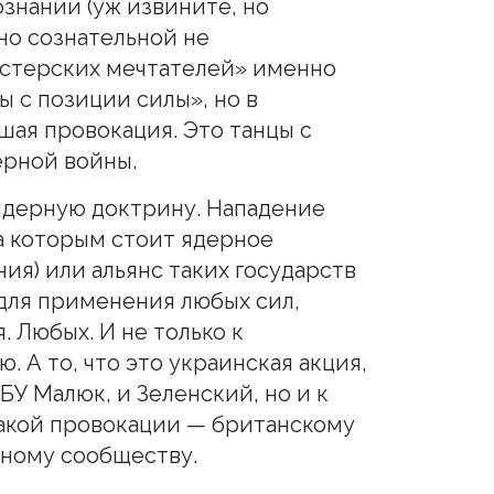
знании (уж извините, но
но сознательной не
нстерских мечтателей» именно
ы с позиции силы», но в
шая провокация. Это танцы с
ерной войны.
дерную доктрину. Нападение
за которым стоит ядерное
ия) или альянс таких государств
 для применения любых сил,
. Любых. И не только к
 А то, что это украинская акция,
У Малюк, и Зеленский, но и к
акой провокации — британскому
ьному сообществу.