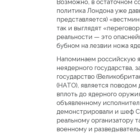
Возможно, в остаточном со
политика Лондона уже дав
представляется) «вестми
так и выглядят «переговор
реальности — это опасней
бубном на лезвии ножа яд
Напоминаем российскую я
неядерного государства, 
государство (Великобритан
(НАТО), является поводом
вплоть до ядерного оружия
объявленному исполнителю.
демонстрировали и шеф СБ
реальному организатору т
военному и разведывател