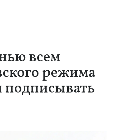
нью всем
евского режима
я подписывать