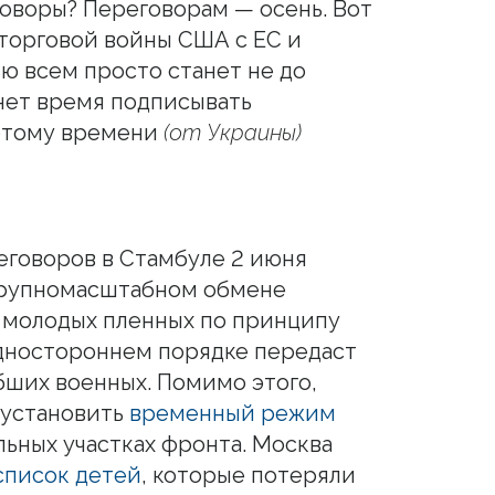
говоры? Переговорам — осень. Вот
 торговой войны США с ЕС и
ью всем просто станет не до
нет время подписывать
 этому времени
(от Украины)
реговоров в Стамбуле 2 июня
крупномасштабном обмене
 молодых пленных по принципу
одностороннем порядке передаст
бших военных. Помимо этого,
 установить
временный режим
льных участках фронта. Москва
список детей
, которые потеряли