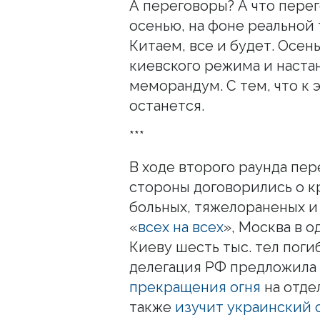
А переговоры? А что пере
осенью, на фоне реальной
Китаем, все и будет. Осен
киевского режима и наста
меморандум. С тем, что к
останется.
***
В ходе второго раунда пе
стороны договорились о 
больных, тяжелораненых и
«
всех на всех
», Москва в 
Киеву шесть тыс. тел поги
делегация РФ предложила
прекращения огня
на отде
также
изучит украинский 