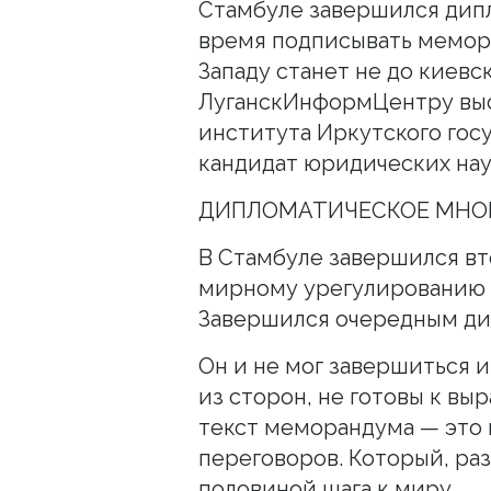
Стамбуле завершился дип
время подписывать мемора
Западу станет не до киевс
ЛуганскИнформЦентру вы
института Иркутского гос
кандидат юридических нау
ДИПЛОМАТИЧЕСКОЕ МНО
В Стамбуле завершился вт
мирному урегулированию 
Завершился очередным ди
Он и не мог завершиться и
из сторон, не готовы к в
текст меморандума — это 
переговоров. Который, раз
половиной шага к миру.