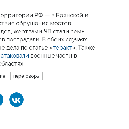
территории РФ — в Брянской и
дствие обрушения мостов
дов, жертвами ЧП стали семь
ов пострадали. В обоих случаях
е дела по статье «
теракт
». Также
и
атаковали
военные части в
бластях.
ие
переговоры