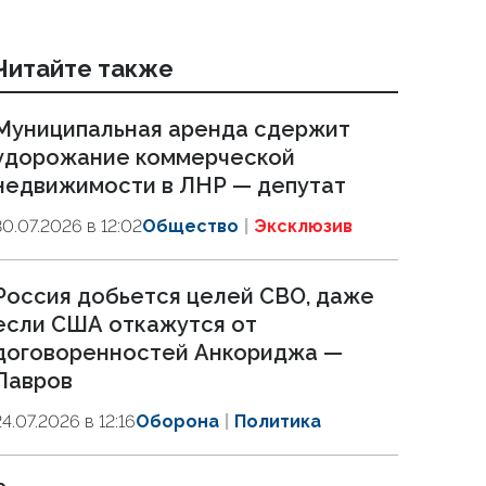
Читайте также
Муниципальная аренда сдержит
удорожание коммерческой
недвижимости в ЛНР — депутат
30.07.2026 в 12:02
Общество
Эксклюзив
Россия добьется целей СВО, даже
если США откажутся от
договоренностей Анкориджа —
Лавров
24.07.2026 в 12:16
Оборона
Политика