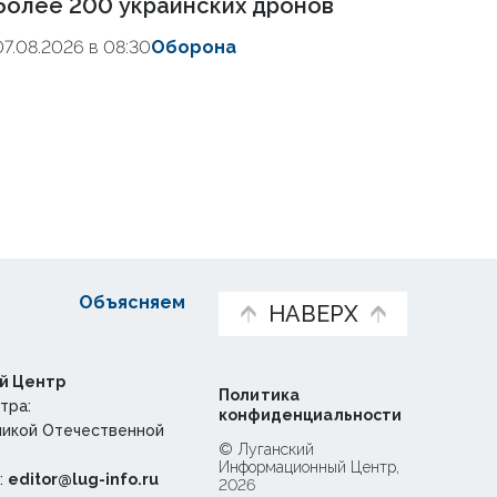
более 200 украинских дронов
07.08.2026 в 08:30
Оборона
Объясняем
НАВЕРХ
й Центр
Политика
тра:
конфиденциальности
ликой Отечественной
© Луганский
Информационный Центр,
:
editor@lug-info.ru
2026