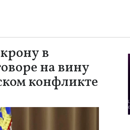
крону в
оворе на вину
ском конфликте