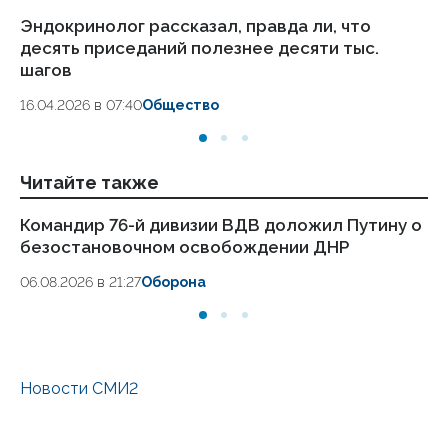
Эндокринолог рассказал, правда ли, что
Ка
десять приседаний полезнее десяти тыс.
в
шагов
18.
16.04.2026 в 07:40
Общество
Читайте также
Командир 76-й дивизии ВДВ доложил Путину о
Ху
безостановочном освобождении ДНР
об
06.08.2026 в 21:27
Оборона
06
Новости СМИ2