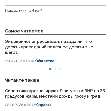
Показать ещё 4 из 4
Самое читаемое
Эндокринолог рассказал, правда ли, что
Ка
десять приседаний полезнее десяти тыс.
в
шагов
18.
16.04.2026 в 07:40
Общество
Читайте также
Синоптики прогнозируют 9 августа в ЛНР до 33
Же
градусов жары, местами дождь, грозу и град
др
08.08.2026 в 20:05
Справка
08