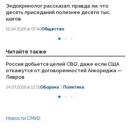
Эндокринолог рассказал, правда ли, что
Ка
десять приседаний полезнее десяти тыс.
в
шагов
18.
16.04.2026 в 07:40
Общество
Читайте также
Россия добьется целей СВО, даже если США
Кр
откажутся от договоренностей Анкориджа —
Тр
Лавров
09.
24.07.2026 в 12:16
Оборона
Политика
Новости СМИ2