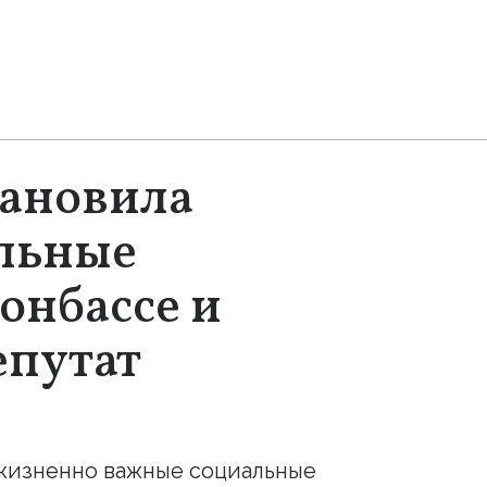
тановила
льные
онбассе и
епутат
 жизненно важные социальные