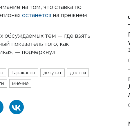
мание на том, что ставка по
егионах
останется
на прежнем
ых обсуждаемых тем — где взять
ный показатель того, как
ика», — подчеркнул
ин
Тараканов
депутат
дороги
ты
мнение