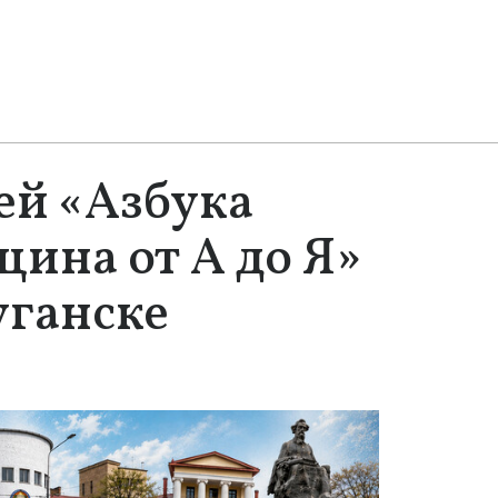
ей «Азбука
щина от А до Я»
уганске