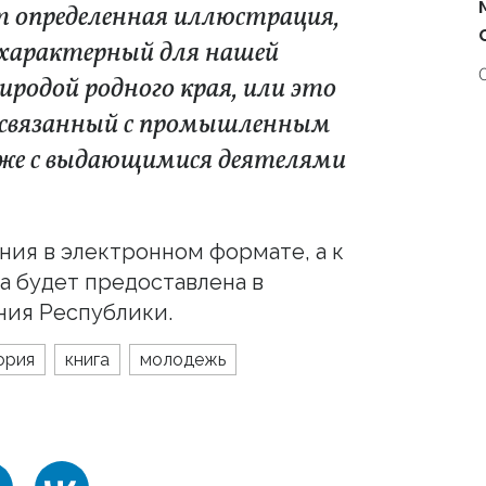
т определенная иллюстрация,
 характерный для нашей
иродой родного края, или это
 связанный с промышленным
 же с выдающимися деятелями
ния в электронном формате, а к
да будет предоставлена в
ния Республики.
ория
книга
молодежь