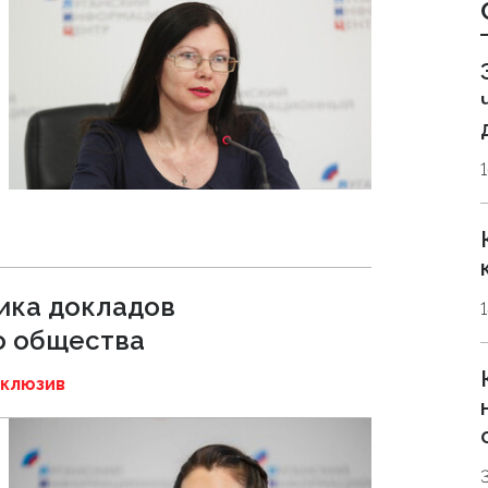
ика докладов
о общества
клюзив